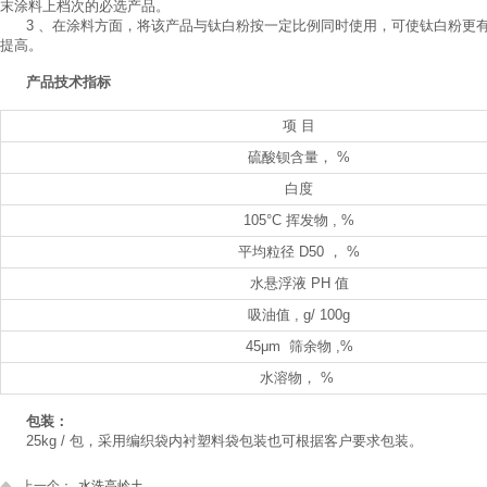
末涂料上档次的必选产品。
3 、在涂料方面，将该产品与钛白粉按一定比例同时使用，可使钛白粉更
提高。
产品技术指标
项 目
硫酸钡含量， %
白度
105°C 挥发物 , %
平均粒径 D50 ， %
水悬浮液 PH 值
吸油值 , g/ 100g
45μm 筛余物 ,%
水溶物， %
包装：
25kg / 包，采用编织袋内衬塑料袋包装也可根据客户要求包装。
上一个：
水洗高岭土