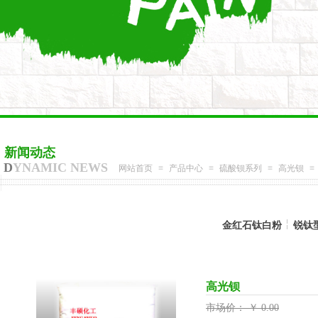
新闻动态
D
YNAMIC NEWS
网站首页
≡
产品中心
≡
硫酸钡系列
≡
高光钡
≡
金红石钛白粉
锐钛
高光钡
市场价：
￥
0.00