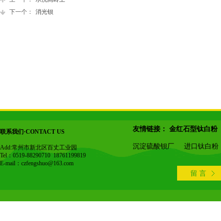
下一个：
消光钡
友情链接：
金红石型钛白粉
联系我们·CONTACT US
沉淀硫酸钡厂
进口钛白粉
Add:常州市新北区百丈工业园
Tel：0519-88290710 18761199819
E-mail：czfengshuo@163.com
留 言